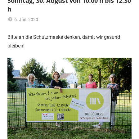
Sonntag, 30. August von 10.00 h bis 12.30
h
6. Juni 2020
Jutta
Aktuell
,
Quante
Allgemein
Bitte an die Schutzmaske denken, damit wir gesund
bleiben!