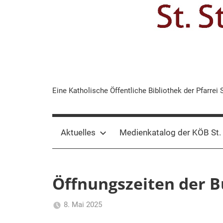
KÖB
Eine Katholische Öffentliche Bibliothek der Pfarrei 
St.
Aktuelles
Medienkatalog der KÖB St.
Stephanus
Bork
Öffnungszeiten der B
8. Mai 2025
Hannelore
Allgemein