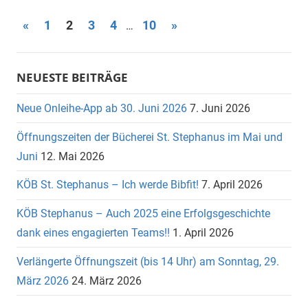
Seitennummerierung
Vorherige
Nächste
«
1
2
3
4
10
»
…
Beiträge
Beiträge
der
Beiträge
NEUESTE BEITRÄGE
Neue Onleihe-App ab 30. Juni 2026
7. Juni 2026
Öffnungszeiten der Bücherei St. Stephanus im Mai und
Juni
12. Mai 2026
KÖB St. Stephanus – Ich werde Bibfit!
7. April 2026
KÖB Stephanus – Auch 2025 eine Erfolgsgeschichte
dank eines engagierten Teams!!
1. April 2026
Verlängerte Öffnungszeit (bis 14 Uhr) am Sonntag, 29.
März 2026
24. März 2026